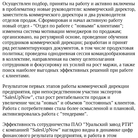
Осуществлен подбор, приняты на работу и активно включены
в проблематику новые руководители: коммерческий директор,
заместитель коммерческого директора и два руководителя
отделов продаж. Сформирован и начал активную работу
новый отдел - “Отдел по работе с "новыми" клиентами”;
изменена система мотивации менеджеров по продажам;
организовано, на регулярной основе, проведение обучения
сотрудников коммерческой дирекции; разработан и принят
ряд регламентирующих документов, в том числе продуктовая
политика; проведена однодневная сессия командообразования
в коллективе, направленная на смену целеполагания
сотрудников и фокусировку их усилий на рост маржи, а также
поиск наиболее выгодных эффективных решений при работе
с клиентами.
Результатом первых этапов работы коммерческой дирекции
предприятия, при непосредственном участии экспертов
"SalesUpNow", стал рост рентабельности продаж и
увеличение числа "новых" и объемов "постоянных" клиентов.
Работа с потребителями стала более осмысленной и плановой,
активизировалась работа с "тендерами".
Эффективность сотрудничества ПАО "Уральский завод РТИ"
с компанией "SalesUpNow" наглядно видна в динамике цифр
финансового результата предприятия, и работа в этом