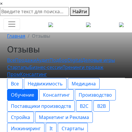
×
Найти
Главная
Отзывы
Отзывы
Все
Продажи
Аудит
Подбор
Digital
Деловые игры
Стартапы
Бизнес-сессии
Тренинги продаж
ПромКонсалтинг
Все
Недвижимость
Медицина
Обучение
Консалтинг
Производство
Поставщики производств
B2C
В2В
Cтройка
Маркетинг и Реклама
Инжиниринг
It
Стартапы